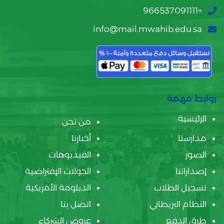
+966537091111
info@mail.mwahib.edu.sa
روابط مهمة
الرئيسية
من نحن
مدارسنا
أخبارنا
الصور
الفيديوهات
إصداراتنا
الجولات الإفتراضية
تسجيل الطلاب
الدبلومة الأمريكية
النظام البريطاني
اتصل بنا
طرق الدفع
عروض الشركاء