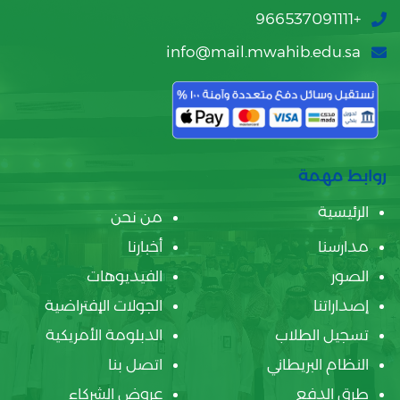
+966537091111
info@mail.mwahib.edu.sa
روابط مهمة
الرئيسية
من نحن
مدارسنا
أخبارنا
الصور
الفيديوهات
إصداراتنا
الجولات الإفتراضية
تسجيل الطلاب
الدبلومة الأمريكية
النظام البريطاني
اتصل بنا
طرق الدفع
عروض الشركاء