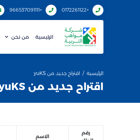
+966537091111
+0172261122
الرئيسية
من نحن
الرئيسية
اقتراح جديد من yuKS
اقتراح جديد من yuKS
رقم
الاسم