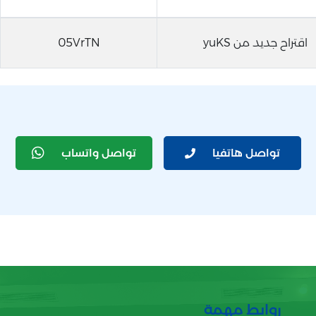
اقتراح جديد من yuKS
05VrTN
تواصل هاتفيا
تواصل واتساب
روابط مهمة