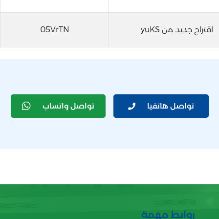
اقتراح جديد من yuKS
05VrTN
تواصل هاتفيا
تواصل واتساب
روابط مهمة