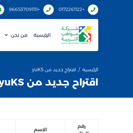
+966537091111
+0172261122
الرئيسية
من نحن
الرئيسية
اقتراح جديد من yuKS
اقتراح جديد من yuKS
رقم
الاسم