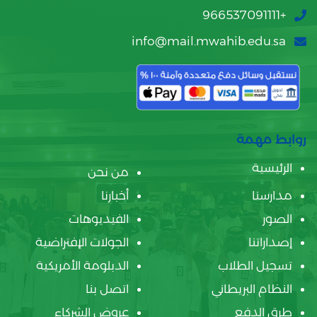
+966537091111
info@mail.mwahib.edu.sa
روابط مهمة
الرئيسية
من نحن
مدارسنا
أخبارنا
الصور
الفيديوهات
إصداراتنا
الجولات الإفتراضية
تسجيل الطلاب
الدبلومة الأمريكية
النظام البريطاني
اتصل بنا
طرق الدفع
عروض الشركاء