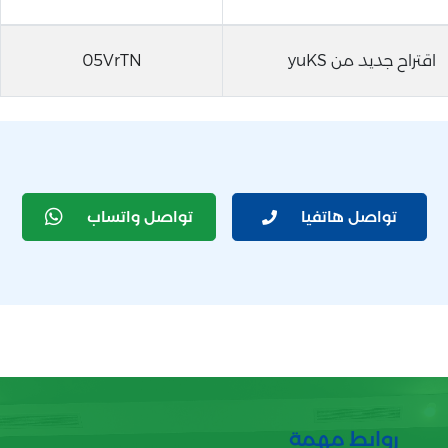
اقتراح جديد من yuKS
05VrTN
تواصل هاتفيا
تواصل واتساب
روابط مهمة