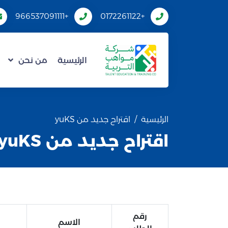
+966537091111
+0172261122
الرئيسية
من نحن
الرئيسية
اقتراح جديد من yuKS
اقتراح جديد من yuKS
رقم
الاسم