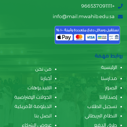
+966537091111
info@mail.mwahib.edu.sa
روابط مهمة
الرئيسية
من نحن
مدارسنا
أخبارنا
الصور
الفيديوهات
إصداراتنا
الجولات الإفتراضية
تسجيل الطلاب
الدبلومة الأمريكية
النظام البريطاني
اتصل بنا
طرق الدفع
عروض الشركاء