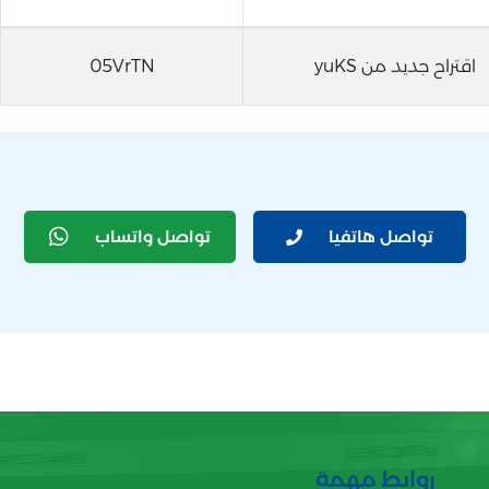
اقتراح جديد من yuKS
05VrTN
تواصل هاتفيا
تواصل واتساب
روابط مهمة