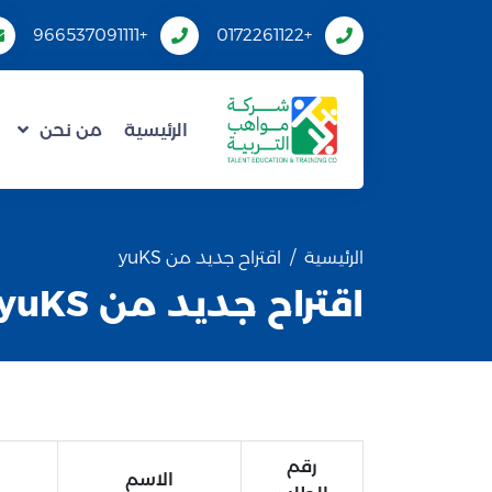
+966537091111
+0172261122
الرئيسية
من نحن
الرئيسية
اقتراح جديد من yuKS
اقتراح جديد من yuKS
رقم
الاسم