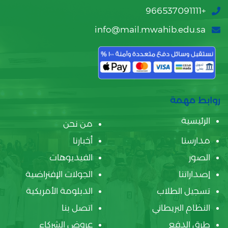
+966537091111
info@mail.mwahib.edu.sa
روابط مهمة
الرئيسية
من نحن
مدارسنا
أخبارنا
الصور
الفيديوهات
إصداراتنا
الجولات الإفتراضية
تسجيل الطلاب
الدبلومة الأمريكية
النظام البريطاني
اتصل بنا
طرق الدفع
عروض الشركاء