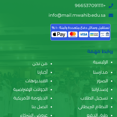
+966537091111
info@mail.mwahib.edu.sa
روابط مهمة
الرئيسية
من نحن
مدارسنا
أخبارنا
الصور
الفيديوهات
إصداراتنا
الجولات الإفتراضية
تسجيل الطلاب
الدبلومة الأمريكية
النظام البريطاني
اتصل بنا
طرق الدفع
عروض الشركاء