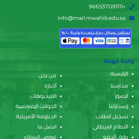
+966537091111
info@mail.mwahib.edu.sa
روابط مهمة
الرئيسية
من نحن
مدارسنا
أخبارنا
الصور
الفيديوهات
إصداراتنا
الجولات الإفتراضية
تسجيل الطلاب
الدبلومة الأمريكية
النظام البريطاني
اتصل بنا
طرق الدفع
عروض الشركاء