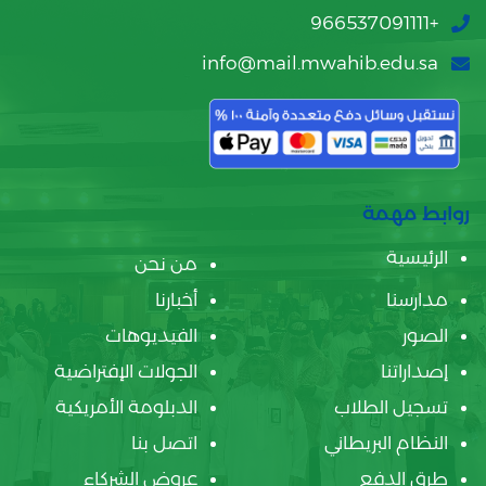
+966537091111
info@mail.mwahib.edu.sa
روابط مهمة
الرئيسية
من نحن
مدارسنا
أخبارنا
الصور
الفيديوهات
إصداراتنا
الجولات الإفتراضية
تسجيل الطلاب
الدبلومة الأمريكية
النظام البريطاني
اتصل بنا
طرق الدفع
عروض الشركاء