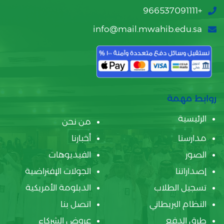
+966537091111
info@mail.mwahib.edu.sa
روابط مهمة
الرئيسية
من نحن
مدارسنا
أخبارنا
الصور
الفيديوهات
إصداراتنا
الجولات الإفتراضية
تسجيل الطلاب
الدبلومة الأمريكية
النظام البريطاني
اتصل بنا
طرق الدفع
عروض الشركاء