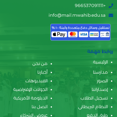
+966537091111
info@mail.mwahib.edu.sa
روابط مهمة
الرئيسية
من نحن
مدارسنا
أخبارنا
الصور
الفيديوهات
إصداراتنا
الجولات الإفتراضية
تسجيل الطلاب
الدبلومة الأمريكية
النظام البريطاني
اتصل بنا
طرق الدفع
عروض الشركاء