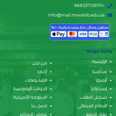
+966537091111
info@mail.mwahib.edu.sa
روابط مهمة
الرئيسية
من نحن
مدارسنا
أخبارنا
الصور
الفيديوهات
إصداراتنا
الجولات الإفتراضية
تسجيل الطلاب
الدبلومة الأمريكية
النظام البريطاني
اتصل بنا
طرق الدفع
عروض الشركاء