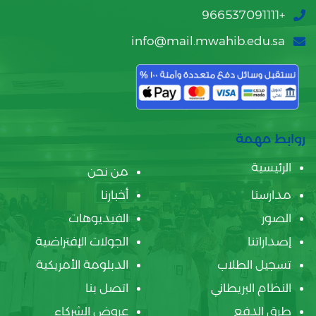
+966537091111
info@mail.mwahib.edu.sa
روابط مهمة
الرئيسية
من نحن
مدارسنا
أخبارنا
الصور
الفيديوهات
إصداراتنا
الجولات الإفتراضية
تسجيل الطلاب
الدبلومة الأمريكية
النظام البريطاني
اتصل بنا
طرق الدفع
عروض الشركاء