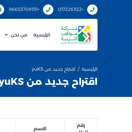
+966537091111
+0172261122
الرئيسية
من نحن
الرئيسية
اقتراح جديد من yuKS
اقتراح جديد من yuKS
رقم
الاسم