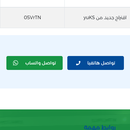
اقتراح جديد من yuKS
05VrTN
تواصل هاتفيا
تواصل واتساب
روابط مهمة