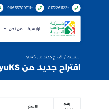
+966537091111
+0172261122
الرئيسية
من نحن
الرئيسية
اقتراح جديد من yuKS
اقتراح جديد من yuKS
رقم
الاسم