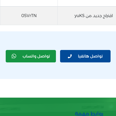
اقتراح جديد من yuKS
05VrTN
تواصل هاتفيا
تواصل واتساب
روابط مهمة