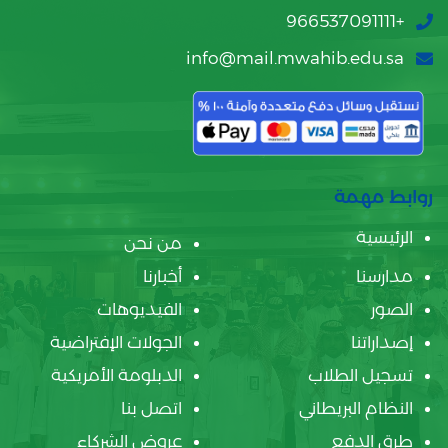
+966537091111
info@mail.mwahib.edu.sa
روابط مهمة
الرئيسية
من نحن
مدارسنا
أخبارنا
الصور
الفيديوهات
إصداراتنا
الجولات الإفتراضية
تسجيل الطلاب
الدبلومة الأمريكية
النظام البريطاني
اتصل بنا
طرق الدفع
عروض الشركاء