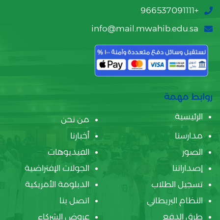
+966537091111
info@mail.mwahib.edu.sa
روابط مهمة
الرئيسية
من نحن
مدارسنا
أخبارنا
الصور
الفيديوهات
إصداراتنا
الجولات الإفتراضية
تسجيل الطلاب
الدبلومة الأمريكية
النظام البريطاني
اتصل بنا
طرق الدفع
عروض الشركاء