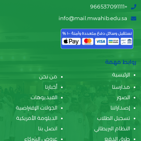
+966537091111
info@mail.mwahib.edu.sa
روابط مهمة
الرئيسية
من نحن
مدارسنا
أخبارنا
الصور
الفيديوهات
إصداراتنا
الجولات الإفتراضية
تسجيل الطلاب
الدبلومة الأمريكية
النظام البريطاني
اتصل بنا
طرق الدفع
عروض الشركاء