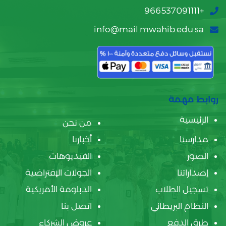
+966537091111
info@mail.mwahib.edu.sa
روابط مهمة
الرئيسية
من نحن
مدارسنا
أخبارنا
الصور
الفيديوهات
إصداراتنا
الجولات الإفتراضية
تسجيل الطلاب
الدبلومة الأمريكية
النظام البريطاني
اتصل بنا
طرق الدفع
عروض الشركاء