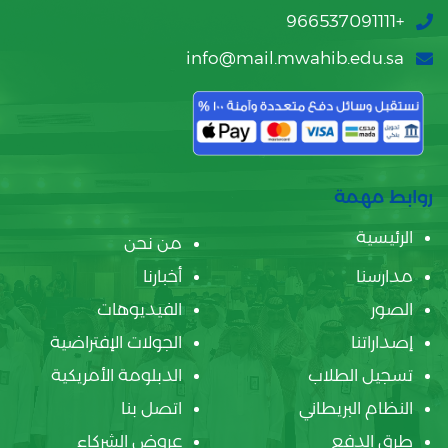
+966537091111
info@mail.mwahib.edu.sa
روابط مهمة
الرئيسية
من نحن
مدارسنا
أخبارنا
الصور
الفيديوهات
إصداراتنا
الجولات الإفتراضية
تسجيل الطلاب
الدبلومة الأمريكية
النظام البريطاني
اتصل بنا
طرق الدفع
عروض الشركاء