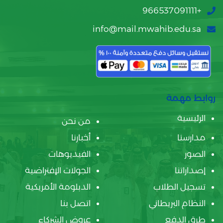
+966537091111
info@mail.mwahib.edu.sa
روابط مهمة
الرئيسية
من نحن
مدارسنا
أخبارنا
الصور
الفيديوهات
إصداراتنا
الجولات الإفتراضية
تسجيل الطلاب
الدبلومة الأمريكية
النظام البريطاني
اتصل بنا
طرق الدفع
عروض الشركاء