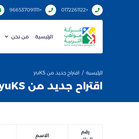
+966537091111
+0172261122
الرئيسية
من نحن
الرئيسية
اقتراح جديد من yuKS
اقتراح جديد من yuKS
رقم
الاسم