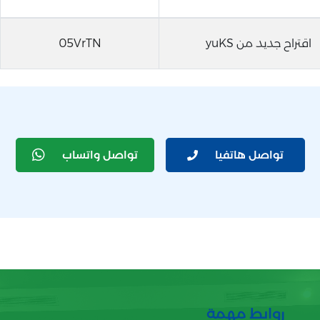
اقتراح جديد من yuKS
05VrTN
تواصل هاتفيا
تواصل واتساب
روابط مهمة