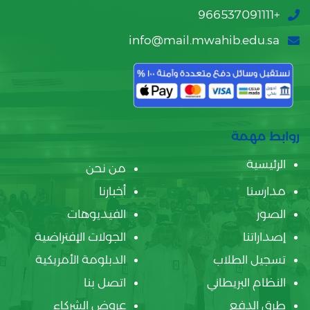
+966537091111
info@mail.mwahib.edu.sa
روابط مهمة
الرئيسية
من نحن
مدارسنا
أخبارنا
الصور
الفيديوهات
إصداراتنا
الجولات الإفتراضية
تسجيل الطلاب
الدبلومة الأمريكية
النظام البريطاني
اتصل بنا
طرق الدفع
عروض الشركاء