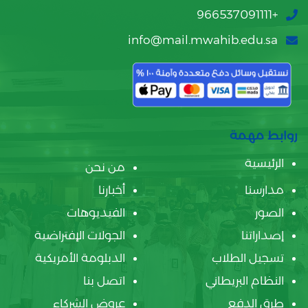
+966537091111
info@mail.mwahib.edu.sa
روابط مهمة
الرئيسية
من نحن
مدارسنا
أخبارنا
الصور
الفيديوهات
إصداراتنا
الجولات الإفتراضية
تسجيل الطلاب
الدبلومة الأمريكية
النظام البريطاني
اتصل بنا
طرق الدفع
عروض الشركاء