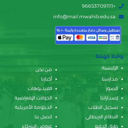
+966537091111
info@mail.mwahib.edu.sa
روابط مهمة
الرئيسية
من نحن
مدارسنا
أخبارنا
الصور
الفيديوهات
إصداراتنا
الجولات الإفتراضية
تسجيل الطلاب
الدبلومة الأمريكية
النظام البريطاني
اتصل بنا
طرق الدفع
عروض الشركاء