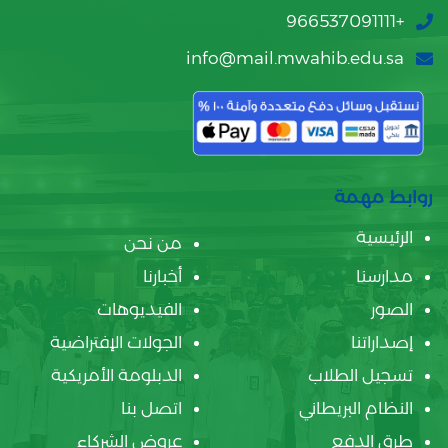
+966537091111
info@mail.mwahib.edu.sa
روابط مهمة
الرئيسية
من نحن
مدارسنا
أخبارنا
الصور
الفيديوهات
إصداراتنا
الجولات الإفتراضية
تسجيل الطلاب
الدبلومة الأمريكية
النظام البريطاني
اتصل بنا
طرق الدفع
عروض الشركاء