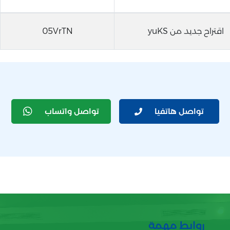
اقتراح جديد من yuKS
05VrTN
تواصل هاتفيا
تواصل واتساب
روابط مهمة