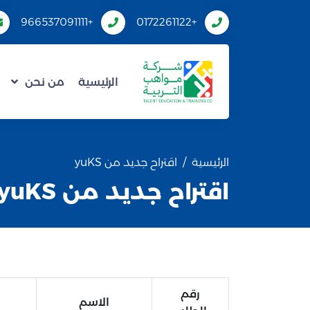
+966537091111
+0172261122
الرئيسية
من نحن
الرئيسية
اقتراح جديد من yuKS
اقتراح جديد من yuKS
رقم
الاسم