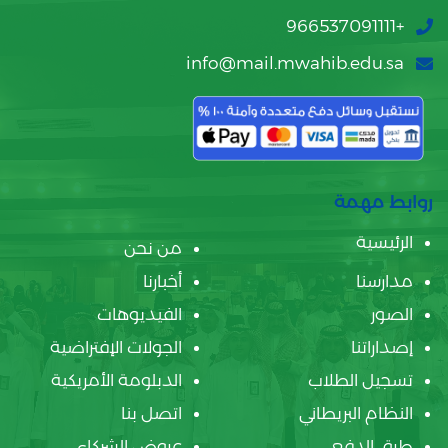
+966537091111
info@mail.mwahib.edu.sa
روابط مهمة
الرئيسية
من نحن
مدارسنا
أخبارنا
الصور
الفيديوهات
إصداراتنا
الجولات الإفتراضية
تسجيل الطلاب
الدبلومة الأمريكية
النظام البريطاني
اتصل بنا
طرق الدفع
عروض الشركاء