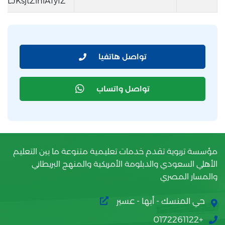
qzLJKsjtZiniATyfZ
تواصل هاتفيا
تواصل واتساب
مؤسسة تربوية تقدم خدمات تعليمية متنوعة ما بين التعليم
الأهلي السعودي والدبلومة الأمريكية والمنهج البريطاني
والمسار المصري
حي المنسك - أبها - عسير
+0172261122