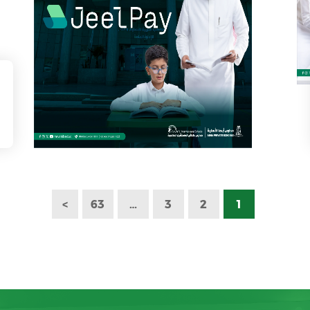
>
63
…
3
2
1