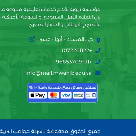
مؤسسة تربوية تقدم خدمات تعليمية متنوعة ما
بين التعليم الأهلي السعودي والدبلومة الأمريكية
والمنهج البريطاني والمسار المصري
حي المنسك - أبها - عسير
+0172261122
+966537091111
info@mail.mwahib.edu.sa
جميع الحقوق محفوظة لـ شركة مواهب التربية 2026