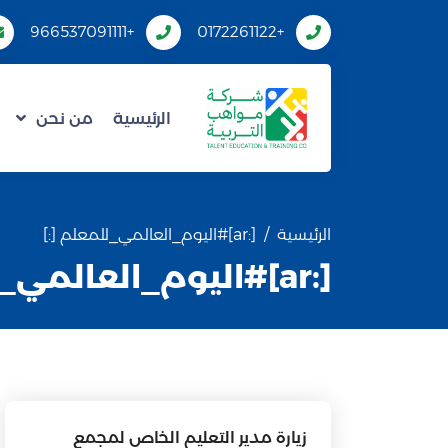
+966537091111
+0172261122
الرئيسية
من نحن
الرئيسية
[:ar]#اليوم_العالمي_للمعلم [:]
[:ar]#اليوم_العالمي_للمعلم [:]
زيارة مدير التعليم الخاص لمجمع