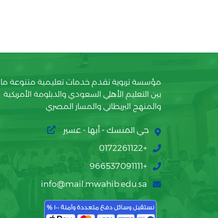
مؤسسة تربوية تقدم خدمات تعليمية متنوعة ما
بين التعليم الأهلي السعودي والدبلومة الأمريكية
والمنهج البريطاني والمسار المصري
حي المنسك - أبها - عسير
+0172261122
+966537091111
info@mail.mwahib.edu.sa