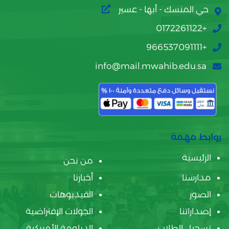
حي المنسك - أبها - عسير
+0172261122
ملعب كرة القدم
+966537091111
info@mail.mwahib.edu.sa
قاعة التدريب
روابط مهمة
الرئيسية
من نحن
مدارسنا
أخبارنا
الصور
الفيديوهات
إصداراتنا
الجولات الإفتراضية
تسجيل الطلاب
الدبلومة الأمريكية