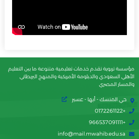
مؤسسة تربوية تقدم خدمات تعليمية متنوعة ما بين التعليم
الأهلي السعودي والدبلومة الأمريكية والمنهج البريطاني
والمسار المصري
حي المنسك - أبها - عسير
+0172261122
+966537091111
info@mail.mwahib.edu.sa