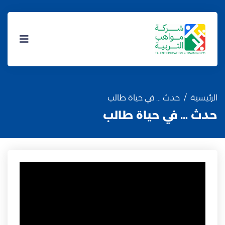
الرئيسية
حدث … في حياة طالب
حدث … في حياة طالب