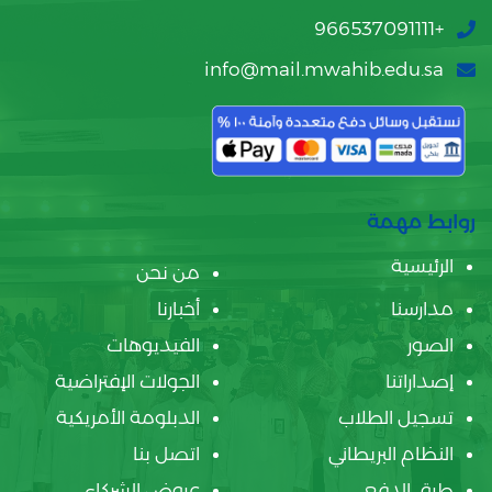
+966537091111
info@mail.mwahib.edu.sa
روابط مهمة
الرئيسية
من نحن
مدارسنا
أخبارنا
الصور
الفيديوهات
إصداراتنا
الجولات الإفتراضية
تسجيل الطلاب
الدبلومة الأمريكية
النظام البريطاني
اتصل بنا
طرق الدفع
عروض الشركاء