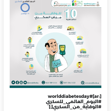
[:ar]#worlddiabetesday
#اليوم_العالمي_للسكري
#الوقاية_من_السكري[:]