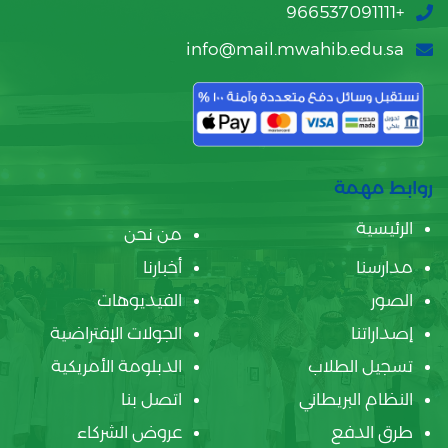
+966537091111
info@mail.mwahib.edu.sa
روابط مهمة
الرئيسية
من نحن
مدارسنا
أخبارنا
الصور
الفيديوهات
إصداراتنا
الجولات الإفتراضية
تسجيل الطلاب
الدبلومة الأمريكية
النظام البريطاني
اتصل بنا
طرق الدفع
عروض الشركاء